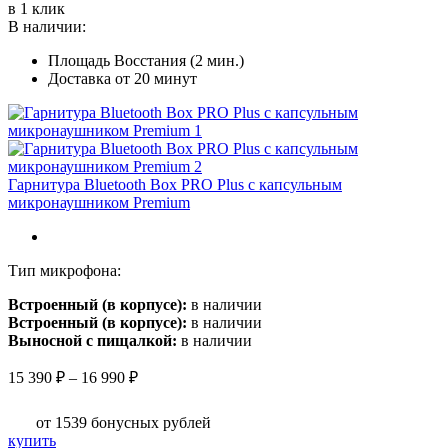
товар
в 1 клик
14
имеет
В наличии:
990 ₽
несколько
Площадь Восстания (2 мин.)
вариаций.
Доставка от 20 минут
Опции
можно
выбрать
на
странице
товара.
Гарнитура Bluetooth Box PRO Plus c капсульным
микронаушником Premium
Тип микрофона:
Встроенный (в корпусе):
в наличии
Встроенный (в корпусе):
в наличии
Выносной с пищалкой:
в наличии
Диапазон
15 390
₽
–
16 990
₽
цен:
15
от 1539
бонусных рублей
390 ₽
Этот
купить