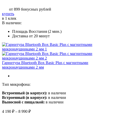
цен:
8
от 899
бонусных рублей
990 ₽
Этот
купить
–
товар
в 1 клик
9
имеет
В наличии:
990 ₽
несколько
Площадь Восстания (2 мин.)
вариаций.
Доставка от 20 минут
Опции
можно
выбрать
на
странице
товара.
Гарнитура Bluetooth Box Basic Plus с магнитными
микронаушниками 2 мм
Тип микрофона:
Встроенный (в корпусе):
в наличии
Встроенный (в корпусе):
в наличии
Выносной с пищалкой:
в наличии
Диапазон
4 190
₽
–
8 990
₽