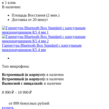
–
товар
в 1 клик
16
имеет
В наличии:
990 ₽
несколько
Площадь Восстания (2 мин.)
вариаций.
Доставка от 20 минут
Опции
можно
выбрать
на
странице
товара.
Гарнитура Bluetooth Box Standard с капсульным
микронаушником К5 4 мм
Тип микрофона:
Встроенный (в корпусе):
в наличии
Встроенный (в корпусе):
в наличии
Выносной с пищалкой:
в наличии
Диапазон
8 990
₽
–
10 990
₽
цен:
8
от 899
бонусных рублей
990 ₽
Этот
купить