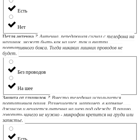
Есть
Нет
Петля антенна
?
Антенна, передающая сигнал с телефона на
наушник, может быть как на шее, так и внутри
портативного бокса. Тогда никаких лишних проводов не
будет.
Без проводов
На шее
Защита от глушилок
?
Вместо телефона используется
портативная рация. Размещается, например, в кармане
джинсов и вешается антенна на шею под одежду. В рацию
говорить ничего не нужно - микрофон крепится на груди или
запястье.
Есть