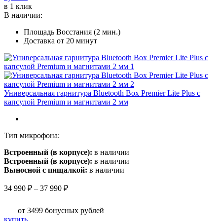
–
товар
в 1 клик
10
имеет
В наличии:
990 ₽
несколько
Площадь Восстания (2 мин.)
вариаций.
Доставка от 20 минут
Опции
можно
выбрать
на
странице
товара.
Универсальная гарнитура Bluetooth Box Premier Lite Plus с
капсулой Premium и магнитами 2 мм
Тип микрофона:
Встроенный (в корпусе):
в наличии
Встроенный (в корпусе):
в наличии
Выносной с пищалкой:
в наличии
Диапазон
34 990
₽
–
37 990
₽
цен:
34
от 3499
бонусных рублей
990 ₽
Этот
купить