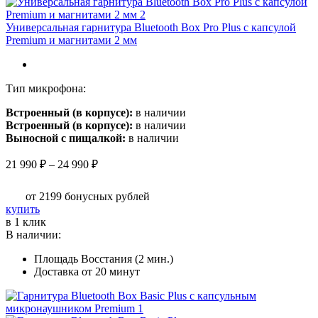
странице
товара.
Универсальная гарнитура Bluetooth Box Pro Plus c капсулой
Premium и магнитами 2 мм
Тип микрофона:
Встроенный (в корпусе):
в наличии
Встроенный (в корпусе):
в наличии
Выносной с пищалкой:
в наличии
Диапазон
21 990
₽
–
24 990
₽
цен:
21
от 2199
бонусных рублей
990 ₽
Этот
купить
–
товар
в 1 клик
24
имеет
В наличии:
990 ₽
несколько
Площадь Восстания (2 мин.)
вариаций.
Доставка от 20 минут
Опции
можно
выбрать
на