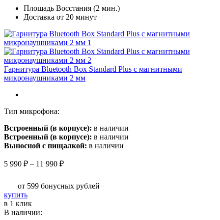
Площадь Восстания (2 мин.)
вариаций.
Доставка от 20 минут
Опции
можно
выбрать
на
странице
товара.
Гарнитура Bluetooth Box Standard Plus с магнитными
микронаушниками 2 мм
Тип микрофона:
Встроенный (в корпусе):
в наличии
Встроенный (в корпусе):
в наличии
Выносной с пищалкой:
в наличии
Диапазон
5 990
₽
–
11 990
₽
цен:
5
от 599
бонусных рублей
990 ₽
Этот
купить
–
товар
в 1 клик
11
имеет
В наличии:
990 ₽