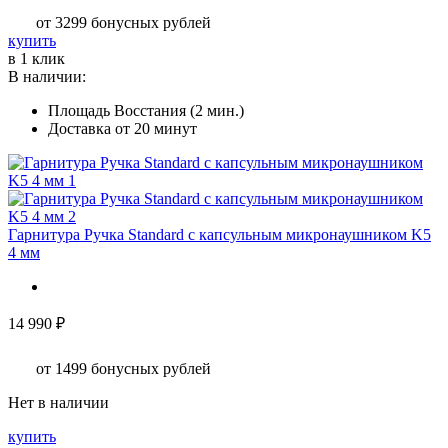
32
от 3299
бонусных рублей
990 ₽
Этот
купить
–
товар
в 1 клик
39
имеет
В наличии:
990 ₽
несколько
Площадь Восстания (2 мин.)
вариаций.
Доставка от 20 минут
Опции
можно
выбрать
на
странице
товара.
Гарнитура Ручка Standard c капсульным микронаушником K5
4 мм
14 990
₽
от 1499
бонусных рублей
Нет в наличии
купить