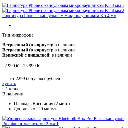
Гарнитура Phone с капсульным микронаушником K5 4 мм
Тип микрофона:
Встроенный (в корпусе):
в наличии
Встроенный (в корпусе):
в наличии
Выносной с пищалкой:
в наличии
Диапазон
22 990
₽
–
25 990
₽
цен:
22
от 2299
бонусных рублей
990 ₽
Этот
купить
–
товар
в 1 клик
25
имеет
В наличии:
990 ₽
несколько
Площадь Восстания (2 мин.)
вариаций.
Доставка от 20 минут
Опции
можно
выбрать
на