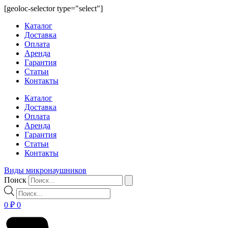
Перейти
[geoloc-selector type="select"]
к
Каталог
содержимому
Доставка
Оплата
Аренда
Гарантия
Статьи
Контакты
Каталог
Доставка
Оплата
Аренда
Гарантия
Статьи
Контакты
Виды микронаушников
Поиск
Поиск
товаров
0
₽
0