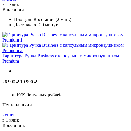
–
товар
в 1 клик
37
имеет
В наличии:
990 ₽
несколько
Площадь Восстания (2 мин.)
вариаций.
Доставка от 20 минут
Опции
можно
выбрать
на
странице
товара.
Гарнитура Ручка Business c капсульным микронаушником
Premium
Первоначальная
Текущая
26 990
₽
19 990
₽
цена
цена:
составляла
19
от 1999
бонусных рублей
26
990 ₽.
990 ₽.
Нет в наличии
купить
в 1 клик
В наличии: