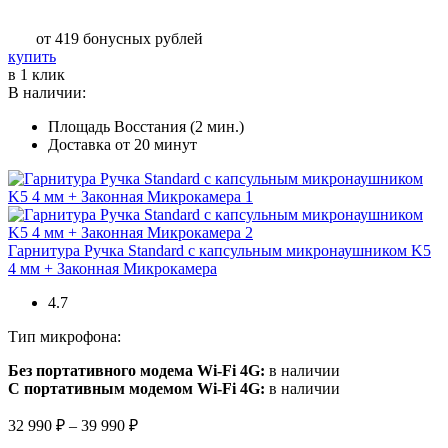
цен:
4
от 419
бонусных рублей
190 ₽
Этот
купить
–
товар
в 1 клик
8
имеет
В наличии:
990 ₽
несколько
Площадь Восстания (2 мин.)
вариаций.
Доставка от 20 минут
Опции
можно
выбрать
на
странице
товара.
Гарнитура Ручка Standard c капсульным микронаушником K5
4 мм + Законная Микрокамера
4.7
Тип микрофона:
Без портативного модема Wi-Fi 4G:
в наличии
C портативным модемом Wi-Fi 4G:
в наличии
Диапазон
32 990
₽
–
39 990
₽
цен: