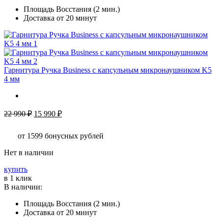
несколько
Площадь Восстания (2 мин.)
вариаций.
Доставка от 20 минут
Опции
можно
выбрать
на
странице
товара.
Гарнитура Ручка Business c капсульным микронаушником K5
4 мм
Первоначальная
Текущая
22 990
₽
15 990
₽
цена
цена:
составляла
15
от 1599
бонусных рублей
22
990 ₽.
990 ₽.
Нет в наличии
купить
в 1 клик
В наличии:
Площадь Восстания (2 мин.)
Доставка от 20 минут