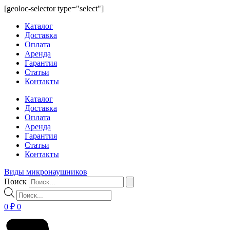
Перейти
[geoloc-selector type="select"]
к
Каталог
содержимому
Доставка
Оплата
Аренда
Гарантия
Статьи
Контакты
Каталог
Доставка
Оплата
Аренда
Гарантия
Статьи
Контакты
Виды микронаушников
Поиск
Поиск
товаров
0
₽
0